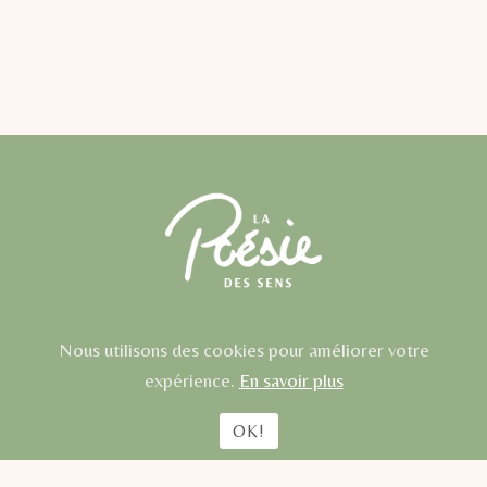
Nous utilisons des cookies pour améliorer votre
Politique de
Site par
expérience.
En savoir plus
confidentialité
Meg Chikhani
OK!
©
2026
La Poésie des Sens
– info@lapoesiedesens.ch